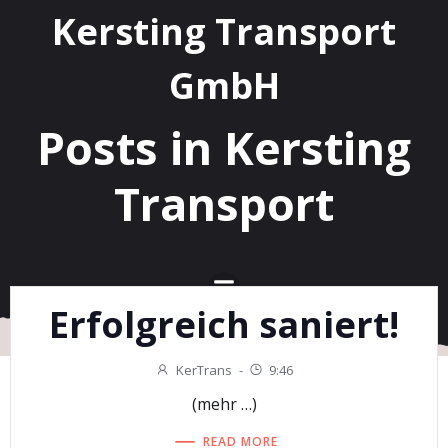
Kersting Transport
GmbH
Posts in Kersting
Transport
Erfolgreich saniert!
KerTrans
-
9:46
(mehr …)
READ MORE