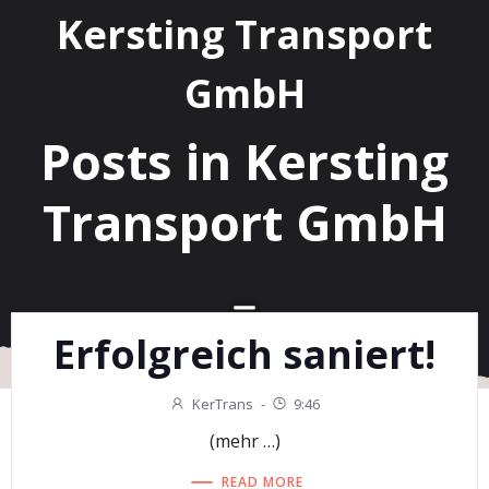
Kersting Transport
GmbH
Posts in Kersting
Transport GmbH
Erfolgreich saniert!
KerTrans
-
9:46
(mehr …)
READ MORE