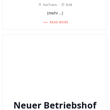
KerTrans
-
8:38
(mehr …)
READ MORE
Neuer Betriebshof